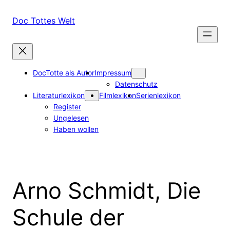
Zum
Inhalt
Doc Tottes Welt
springen
DocTotte als Autor
Impressum
Datenschutz
Literaturlexikon
Filmlexikon
Serienlexikon
Register
Ungelesen
Haben wollen
Arno Schmidt, Die
Schule der