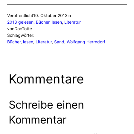
Veröffentlicht
10. Oktober 2013
in
2013 gelesen
, 
Bücher
, 
lesen
, 
Literatur
von
DocTotte
Schlagwörter:
Bücher
, 
lesen
, 
Literatur
, 
Sand
, 
Wolfgang Herrndorf
Kommentare
Schreibe einen
Kommentar