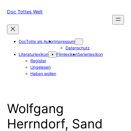
Zum
Inhalt
Doc Tottes Welt
springen
DocTotte als Autor
Impressum
Datenschutz
Literaturlexikon
Filmlexikon
Serienlexikon
Register
Ungelesen
Haben wollen
Wolfgang
Herrndorf, Sand