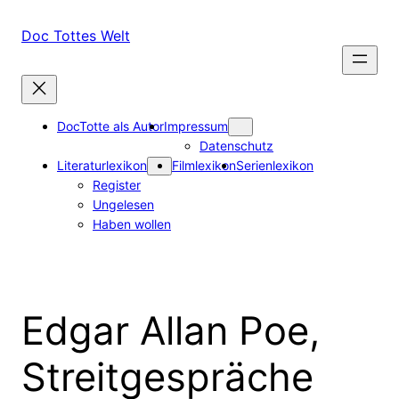
Zum
Inhalt
Doc Tottes Welt
springen
DocTotte als Autor
Impressum
Datenschutz
Literaturlexikon
Filmlexikon
Serienlexikon
Register
Ungelesen
Haben wollen
Edgar Allan Poe,
Streitgespräche