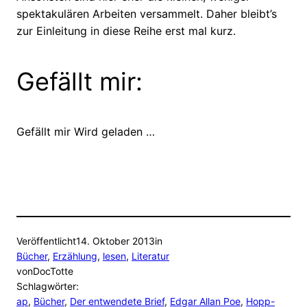
spektakulären Arbeiten versammelt. Daher bleibt’s
zur Einleitung in diese Reihe erst mal kurz.
Gefällt mir:
Gefällt mir
Wird geladen …
Veröffentlicht
14. Oktober 2013
in
Bücher
, 
Erzählung
, 
lesen
, 
Literatur
von
DocTotte
Schlagwörter:
ap
, 
Bücher
, 
Der entwendete Brief
, 
Edgar Allan Poe
, 
Hopp-