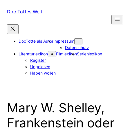
Zum
Inhalt
Doc Tottes Welt
springen
DocTotte als Autor
Impressum
Datenschutz
Literaturlexikon
Filmlexikon
Serienlexikon
Register
Ungelesen
Haben wollen
Mary W. Shelley,
Frankenstein oder