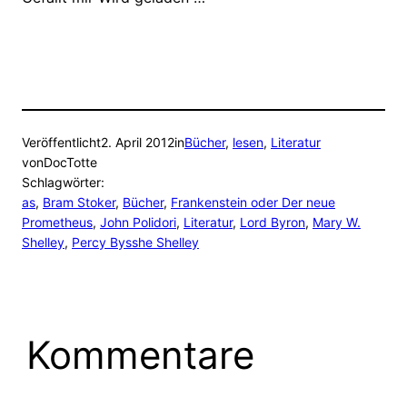
Veröffentlicht
2. April 2012
in
Bücher
, 
lesen
, 
Literatur
von
DocTotte
Schlagwörter:
as
, 
Bram Stoker
, 
Bücher
, 
Frankenstein oder Der neue
Prometheus
, 
John Polidori
, 
Literatur
, 
Lord Byron
, 
Mary W.
Shelley
, 
Percy Bysshe Shelley
Kommentare