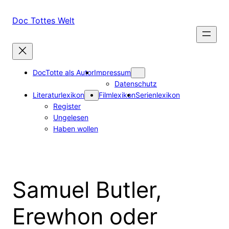
Zum
Inhalt
Doc Tottes Welt
springen
DocTotte als Autor
Impressum
Datenschutz
Literaturlexikon
Filmlexikon
Serienlexikon
Register
Ungelesen
Haben wollen
Samuel Butler,
Erewhon oder