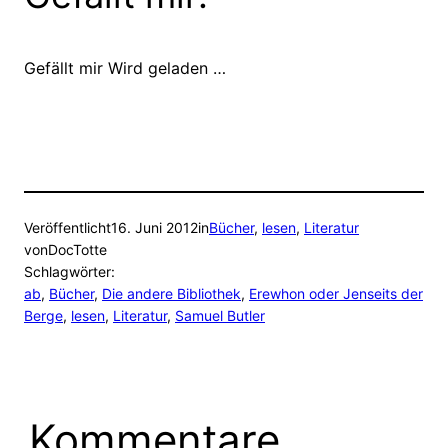
Gefällt mir
Wird geladen …
Veröffentlicht
16. Juni 2012
in
Bücher
, 
lesen
, 
Literatur
von
DocTotte
Schlagwörter:
ab
, 
Bücher
, 
Die andere Bibliothek
, 
Erewhon oder Jenseits der
Berge
, 
lesen
, 
Literatur
, 
Samuel Butler
Kommentare