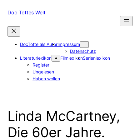
Zum
Inhalt
Doc Tottes Welt
springen
DocTotte als Autor
Impressum
Datenschutz
Literaturlexikon
Filmlexikon
Serienlexikon
Register
Ungelesen
Haben wollen
Linda McCartney,
Die 60er Jahre.