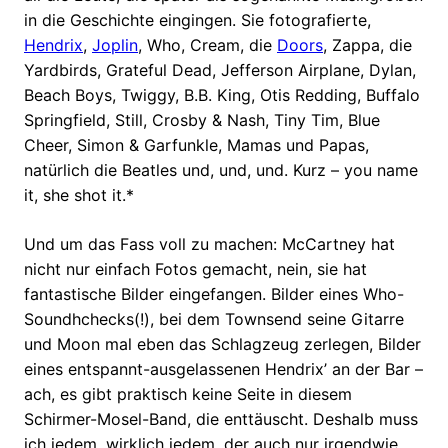
in die Geschichte eingingen. Sie fotografierte,
Hendrix
,
Joplin
, Who, Cream, die
Doors
, Zappa, die
Yardbirds, Grateful Dead, Jefferson Airplane, Dylan,
Beach Boys, Twiggy, B.B. King, Otis Redding, Buffalo
Springfield, Still, Crosby & Nash, Tiny Tim, Blue
Cheer, Simon & Garfunkle, Mamas und Papas,
natürlich die Beatles und, und, und. Kurz – you name
it, she shot it.*
Und um das Fass voll zu machen: McCartney hat
nicht nur einfach Fotos gemacht, nein, sie hat
fantastische Bilder eingefangen. Bilder eines Who-
Soundhchecks(!), bei dem Townsend seine Gitarre
und Moon mal eben das Schlagzeug zerlegen, Bilder
eines entspannt-ausgelassenen Hendrix’ an der Bar –
ach, es gibt praktisch keine Seite in diesem
Schirmer-Mosel-Band, die enttäuscht. Deshalb muss
ich jedem, wirklich jedem, der auch nur irgendwie