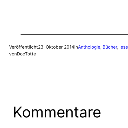
Veröffentlicht
23. Oktober 2014
in
Anthologie
, 
Bücher
, 
les
von
DocTotte
Kommentare