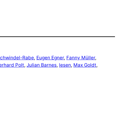
Schwindel-Rabe
, 
Eugen Egner
, 
Fanny Müller
, 
erhard Polt
, 
Julian Barnes
, 
lesen
, 
Max Goldt
, 