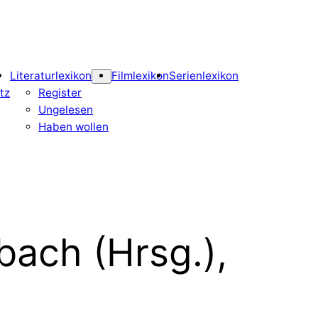
Literaturlexikon
Filmlexikon
Serienlexikon
tz
Register
Ungelesen
Haben wollen
ach (Hrsg.),