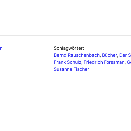
en
Schlagwörter:
Bernd Rauschenbach
, 
Bücher
, 
Der 
Frank Schulz
, 
Friedrich Forssman
, 
G
Susanne Fischer