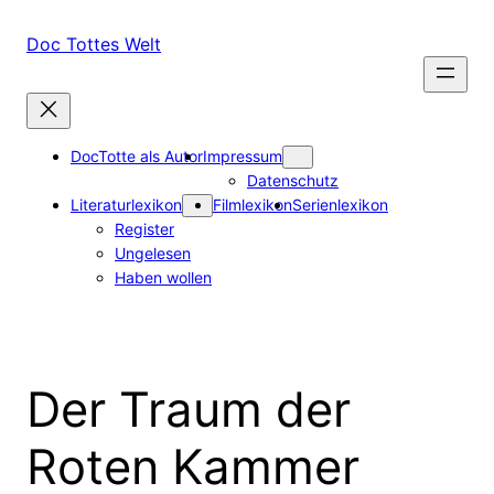
Zum
Inhalt
Doc Tottes Welt
springen
DocTotte als Autor
Impressum
Datenschutz
Literaturlexikon
Filmlexikon
Serienlexikon
Register
Ungelesen
Haben wollen
Der Traum der
Roten Kammer