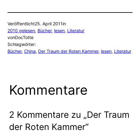
Veröffentlicht
25. April 2011
in
2010 gelesen
, 
Bücher
, 
lesen
, 
Literatur
von
DocTotte
Schlagwörter:
Bücher
, 
China
, 
Der Traum der Roten Kammer
, 
lesen
, 
Literatur
Kommentare
2 Kommentare zu „Der Traum
der Roten Kammer“