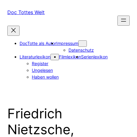
Zum
Inhalt
Doc Tottes Welt
springen
DocTotte als Autor
Impressum
Datenschutz
Literaturlexikon
Filmlexikon
Serienlexikon
Register
Ungelesen
Haben wollen
Friedrich
Nietzsche,