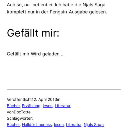
Ach so, nur nebenbei: Ich habe die Njals Saga
komplett nur in der Penguin-Ausgabe gelesen.
Gefällt mir:
Gefällt mir
Wird geladen …
Veröffentlicht
12. April 2013
in
Bücher
, 
Erzählung
, 
lesen
, 
Literatur
von
DocTotte
Schlagwörter:
Bücher
, 
Halldór Laxness
, 
lesen
, 
Literatur
, 
Njals Saga