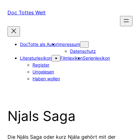
Zum
Inhalt
Doc Tottes Welt
springen
DocTotte als Autor
Impressum
Datenschutz
Literaturlexikon
Filmlexikon
Serienlexikon
Register
Ungelesen
Haben wollen
Njals Saga
Die Njáls Saga oder kurz Njála gehört mit der