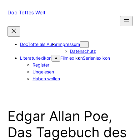
Zum
Inhalt
Doc Tottes Welt
springen
DocTotte als Autor
Impressum
Datenschutz
Literaturlexikon
Filmlexikon
Serienlexikon
Register
Ungelesen
Haben wollen
Edgar Allan Poe,
Das Tagebuch des