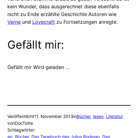
kein Wunder, dass ausgerechnet diese ebenfalls
nicht zu Ende erzählte Geschichte Autoren wie
Verne
und
Lovecraft
zu Fortsetzungen anregte.
Gefällt mir:
Gefällt mir
Wird geladen …
Veröffentlicht
11. November 2013
in
Bücher
, 
lesen
, 
Literatur
von
DocTotte
Schlagwörter:
ap
, 
Bücher
, 
Das Tagebuch des Julius Rodman
, 
Das